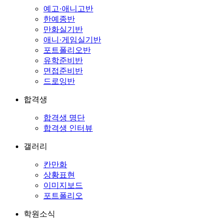
예고·애니고반
한예종반
만화실기반
애니·게임실기반
포트폴리오반
유학준비반
면접준비반
드로잉반
합격생
합격생 명단
합격생 인터뷰
갤러리
칸만화
상황표현
이미지보드
포트폴리오
학원소식