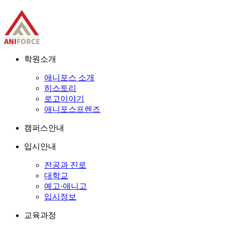
학원소개
애니포스 소개
히스토리
로고이야기
애니포스프렌즈
캠퍼스안내
입시안내
전공과 진로
대학교
예고·애니고
입시정보
교육과정