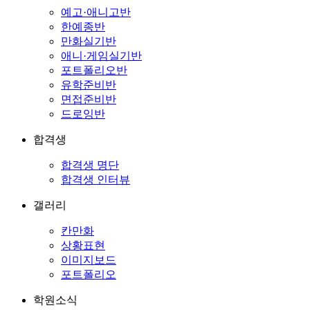
예고·애니고반
한예종반
만화실기반
애니·게임실기반
포트폴리오반
유학준비반
면접준비반
드로잉반
합격생
합격생 명단
합격생 인터뷰
갤러리
칸만화
상황표현
이미지보드
포트폴리오
학원소식