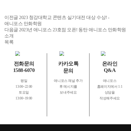
이전글
2023 청강대학교 콘텐츠 실기대전 대상 수상! -
애니포스 만화학원
다음글
2023년 애니포스 23호점 오픈! 동탄 애니포스 만화학원
소개
목록
전화문의
카카오톡
온라인
1588-6070
Q&A
문의
평일
애니포스 채널 추가
애니포스
13:00~22:00
후
메시지를
홈페이지에서
1:1
토요일
보내주세요
상담을
13:00~19:00
작성해주세요