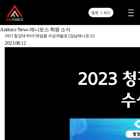
Acodemy News
공지사항
웹툰
취미
포스뉴스
애니포스 TV
Aniforce News
애니포스 학원 소식
2023 청강대 하이!게임잼 수상자발표 [강남애니포스]
2023.08.12