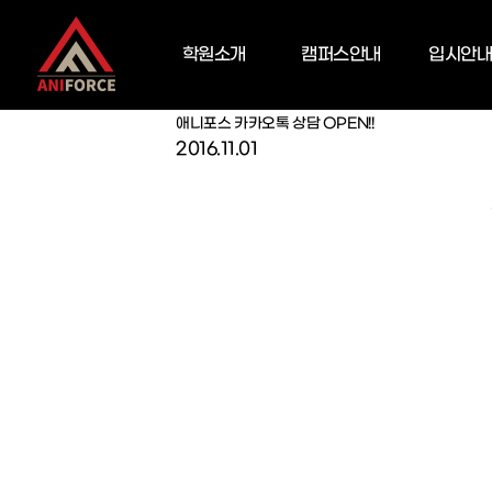
Acodemy News
공지사항
학원소개
캠퍼스안내
입시안
포스뉴스
애니포스 TV
Aniforce News
애니포스 학원 소식
애니포스 카카오톡 상담 OPEN!!
2016.11.01