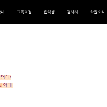
안내
교육과정
합격생
갤러리
학원소식
시 박소O