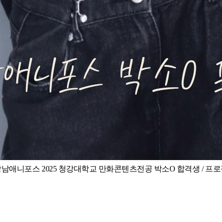
남애니포스 2025 청강대학교 만화콘텐츠전공 박소O 합격생 / 프