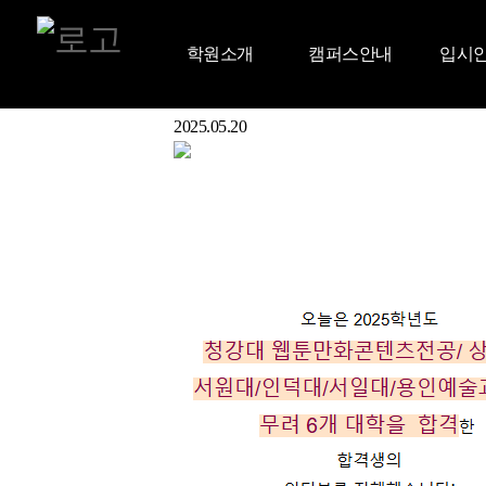
Admitted Student
합격생 명단
학원소개
캠퍼스안내
입시
합격생 인터뷰
Aniforce Interview
대학 입시 합격생 인터뷰
2025 청강대/상명대/서원대/인덕대 등 총 6개대학 정
2025.05.20