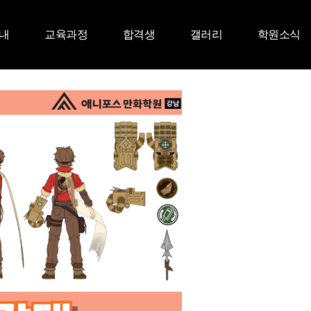
내
교육과정
합격생
갤러리
학원소식