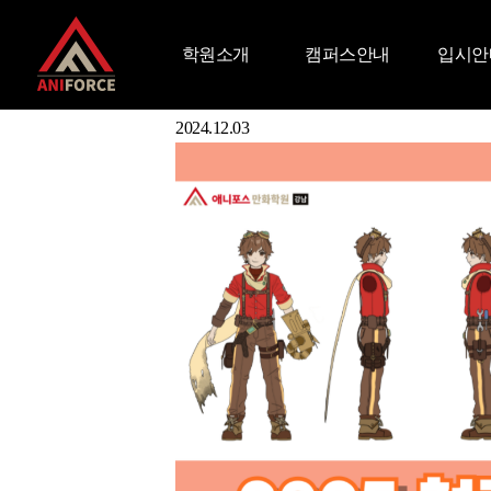
Admitted Student
합격생 명단
학원소개
캠퍼스안내
입시안
합격생 인터뷰
Aniforce Interview
대학 입시 합격생 인터뷰
2024 청강대 게임전공 수시 방서O
2024.12.03