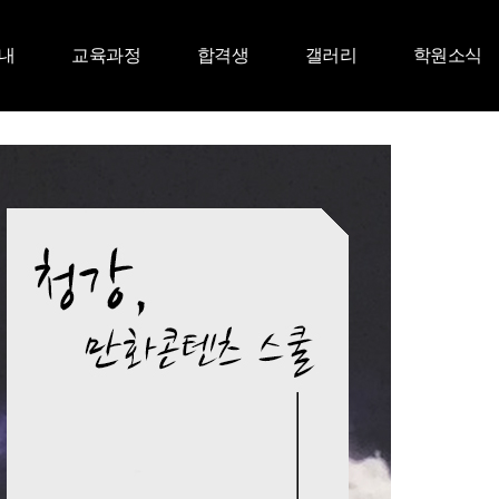
내
교육과정
합격생
갤러리
학원소식