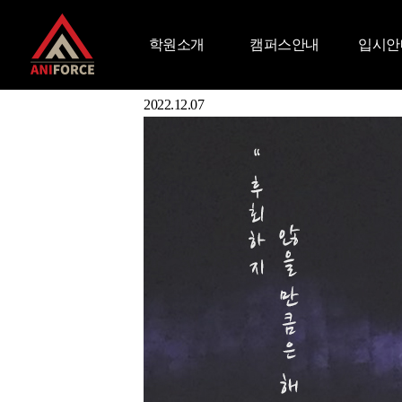
Admitted Student
합격생 명단
학원소개
캠퍼스안내
입시안
합격생 인터뷰
Aniforce Interview
대학 입시 합격생 인터뷰
2022 청강대 만화콘텐츠 수시 김효O
2022.12.07