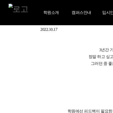
Admitted Student
합격생 명단
학원소개
캠퍼스안내
입시
합격생 인터뷰
Aniforce Interview
대학 입시 합격생 인터뷰
2020 수시 청강대 웹툰만화콘텐츠전공 면접 김수O
2022.10.17
3년간 
정말 하고 싶
그러던 중 
학원에선 피드백이 필요한 