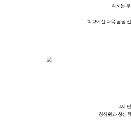
막히는 부
학교에선 과목 담당 선
3시 
청심원과 청심환