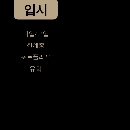
입시
대입/고입
한예종
포트폴리오
유학