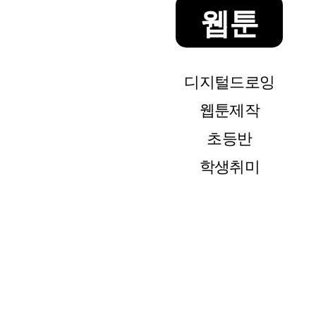
웹툰
디지털드로잉
웹툰제작
초등반
학생취미