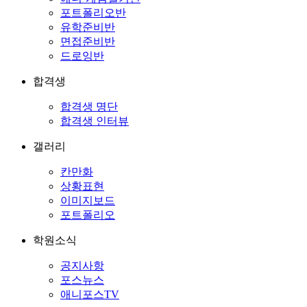
포트폴리오반
유학준비반
면접준비반
드로잉반
합격생
합격생 명단
합격생 인터뷰
갤러리
칸만화
상황표현
이미지보드
포트폴리오
학원소식
공지사항
포스뉴스
애니포스TV